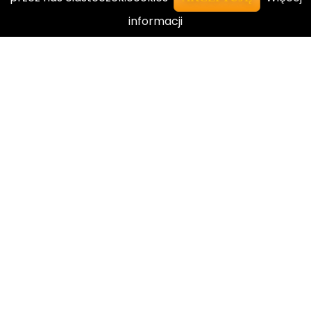
informacji
El Dorado Szkoła Językowa w Polsce
Privacy
Terms
Sitemap
BECOME AN INSTRUCTOR?
Join thousand of instructors and earn money
hassle free!