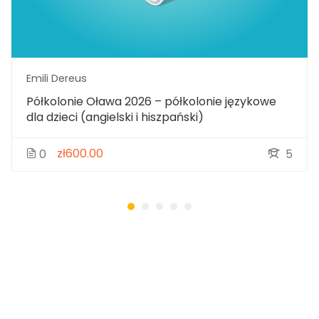
Emili Dereus
Półkolonie Oława 2026 – półkolonie językowe
dla dzieci (angielski i hiszpański)
zł600.00
0
5