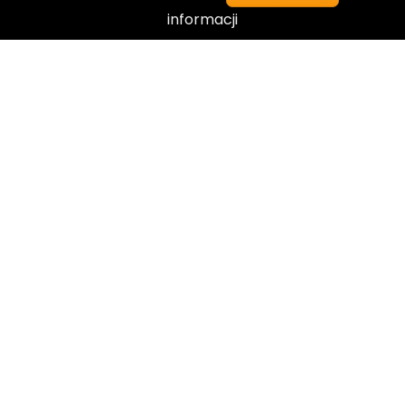
informacji
El Dorado Szkoła Językowa w Polsce
Privacy
Terms
Sitemap
Gratis
EMPEZAR AHORA
BECOME AN INSTRUCTOR?
Join thousand of instructors and earn money
hassle free!