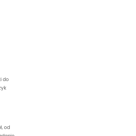
i do
zyk
ł, od
adanie.