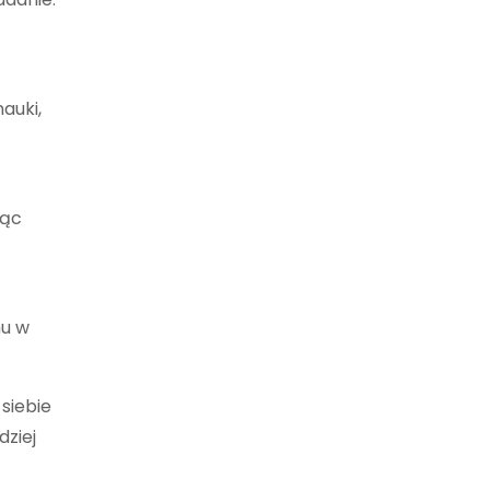
auki,
jąc
mu w
siebie
dziej