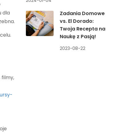
2024-01-04
e
 dla
Zadania Domowe
vs. El Dorado:
rzebna.
Twoja Recepta na
celu.
Naukę z Pasją!
2023-08-22
 filmy,
ursy-
oje