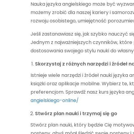
Nauka języka angielskiego może być wyzwanie
możemy zrobić dla naszej kariery i samorozw
rozwoju osobistego, umiejętność porozumiewa
Jeśli zastanawiasz się, jak szybko nauczyć si
Jednym z najważniejszych czynników, które 
dostosowania swojego stylu nauki do własn
Skorzystaj z różnych narzędzi i źródeł n
Istnieje wiele narzędzi i źródeł nauki języka 
książki oraz aplikacje mobilne. Wybierz te, 
preferencjom. Sprawdź nasz kurs języka ang
angielskiego-online/
Stwórz plan nauki i trzymaj się go
Stwórz plan nauki, który będzie Cię motywowa
postępy, abyś mógł śledzić swoje postępy i 