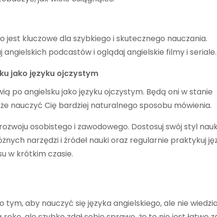
o jest kluczowe dla szybkiego i skutecznego nauczania.
angielskich podcastów i oglądaj angielskie filmy i seriale.
ku jako języku ojczystym
wią po angielsku jako języku ojczystym. Będą oni w stanie
e nauczyć Cię bardziej naturalnego sposobu mówienia.
 rozwoju osobistego i zawodowego. Dostosuj swój styl nauk
óżnych narzędzi i źródeł nauki oraz regularnie praktykuj ję
su w krótkim czasie.
tym, aby nauczyć się języka angielskiego, ale nie wiedzia
ękę, ale szybko zdał sobie sprawę, że to nie jest łatwe z