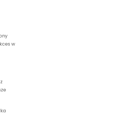
rony
ukces w
 z
sze
yka