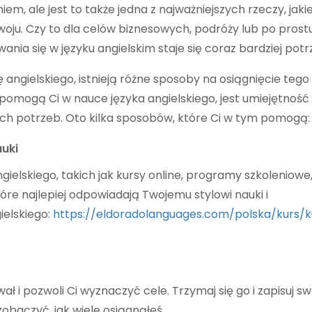
m, ale jest to także jedna z najważniejszych rzeczy, jaki
oju. Czy to dla celów biznesowych, podróży lub po prostu
nia się w języku angielskim staje się coraz bardziej pot
ę angielskiego, istnieją różne sposoby na osiągnięcie tego 
pomogą Ci w nauce języka angielskiego, jest umiejętność
ych potrzeb. Oto kilka sposobów, które Ci w tym pomogą:
auki
angielskiego, takich jak kursy online, programy szkoleniowe,
które najlepiej odpowiadają Twojemu stylowi nauki i
ielskiego:
https://eldoradolanguages.com/polska/kurs/k
ł i pozwoli Ci wyznaczyć cele. Trzymaj się go i zapisuj sw
zobaczyć, jak wiele osiągnąłeś.