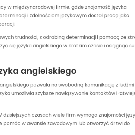
acy w międzynarodowej firmie, gdzie znajomość języka
determinacji i zdolnościom językowym dostał pracę jako
oracji.
wych trudności, z odrobiną determinacji i pomocą ze st
zyć się języka angielskiego w krótkim czasie i osiągnąć s
ęzyka angielskiego
 angielskiego pozwala na swobodną komunikację z ludźmi
ęzyka umożliwia szybsze nawiązywanie kontaktów i łatwiej
 W dzisiejszych czasach wiele firm wymaga znajomości jęz
oże pomóc w awansie zawodowym lub otworzyć drzwi do