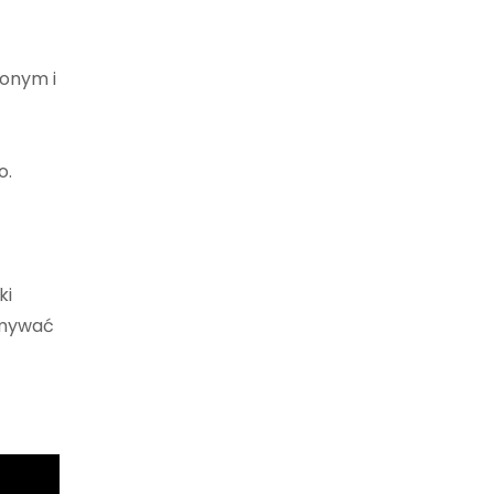
ionym i
o.
ki
ymywać