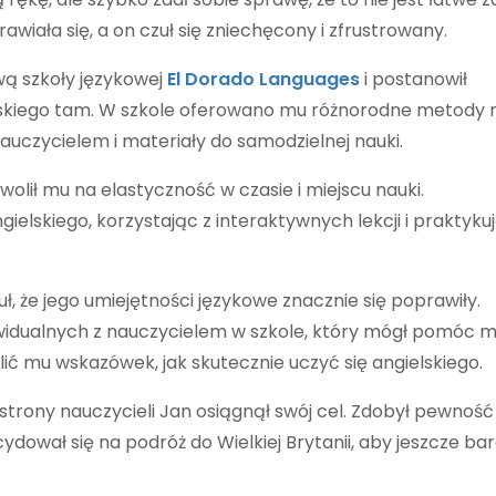
wiała się, a on czuł się zniechęcony i zfrustrowany.
wą szkoły językowej
El Dorado Languages
i postanowił
lskiego tam. W szkole oferowano mu różnorodne metody n
 nauczycielem i materiały do samodzielnej nauki.
wolił mu na elastyczność w czasie i miejscu nauki.
gielskiego, korzystając z interaktywnych lekcji i praktyku
ł, że jego umiejętności językowe znacznie się poprawiły.
dywidualnych z nauczycielem w szkole, który mógł pomóc 
ić mu wskazówek, jak skutecznie uczyć się angielskiego.
trony nauczycieli Jan osiągnął swój cel. Zdobył pewność 
ydował się na podróż do Wielkiej Brytanii, aby jeszcze bar