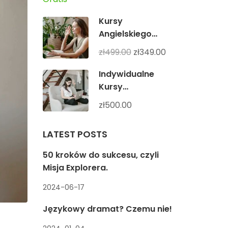
Kursy
Angielskiego
grupowe
zł499.00
zł349.00
Intermediate dla
dorosłych
Indywidualne
Kursy
Angielskiego
zł500.00
Online
LATEST POSTS
50 kroków do sukcesu, czyli
Misja Explorera.
2024-06-17
Językowy dramat? Czemu nie!