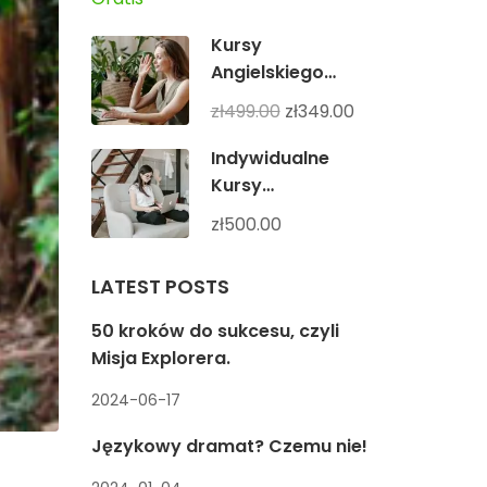
Kursy
Angielskiego
grupowe
zł499.00
zł349.00
Intermediate dla
dorosłych
Indywidualne
Kursy
Angielskiego
zł500.00
Online
LATEST POSTS
50 kroków do sukcesu, czyli
Misja Explorera.
2024-06-17
Językowy dramat? Czemu nie!