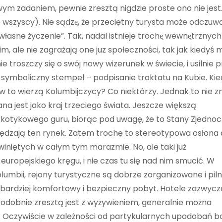
łatwym zadaniem, pewnie zresztą nigdzie proste ono nie jest
ie wszyscy). Nie sądzᶒ, że przeciętny turysta może odczuw
a własne życzenie”. Tak, nadal istnieje trochᶒ wewnᶒtrznych
, ale nie zagrażają one juz społeczności, tak jak kiedyś m
e troszczy się o swój nowy wizerunek w świecie, i usilnie 
symboliczny stempel – podpisanie traktatu na Kubie. Ki
w to wierzą Kolumbijczycy? Co niektórzy. Jednak to nie z
na jest jako kraj trzeciego świata. Jeszcze większą
narkotykowego guru, biorąc pod uwagę, że to Stany Zjedno
pędzają ten rynek. Zatem trochę to stereotypowa osłon
iniętych w całym tym marazmie. No, ale taki już
europejskiego kręgu, i nie czas tu się nad nim smucić. W
umbii, rejony turystyczne są dobrze zorganizowane i piln
ajbardziej komfortowy i bezpieczny pobyt. Hotele zazwycz
Podobnie zresztą jest z wyżywieniem, generalnie można
. Oczywiście w zależności od partykularnych upodobań 