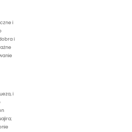
czne i
o
dobra i
ważne
owanie
eza, i
e
on
ajira;
onie