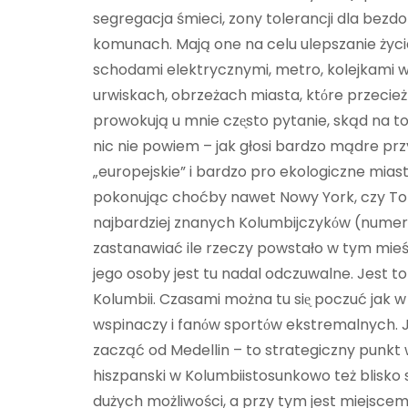
segregacja śmieci, zony tolerancji dla bezd
komunach. Mają one na celu ulepszanie życ
schodami elektrycznymi, metro, kolejkami
urwiskach, obrzeżach miasta, ktόre przecież
prowokują u mnie czᶒsto pytanie, skąd na to 
nic nie powiem – jak głosi bardzo mądre prz
„europejskie” i bardzo pro ekologiczne mias
pokonując choćby nawet Nowy York, czy Tokio.
najbardziej znanych Kolumbijczykόw (numer 
zastanawiać ile rzeczy powstało w tym mieś
jego osoby jest tu nadal odczuwalne. Jest 
Kolumbii. Czasami można tu siᶒ poczuć jak w 
wspinaczy i fanόw sportόw ekstremalnych. J
zacząć od Medellin – to strategiczny punkt
hiszpanski w Kolumbiistosunkowo też blisko 
dużych możliwości, a przy tym jest miejsce