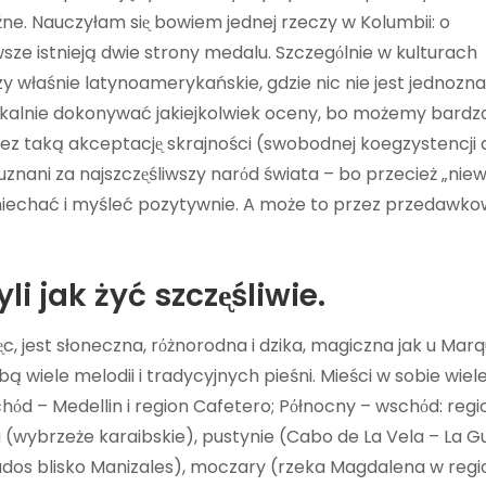
oźne. Nauczyłam siᶒ bowiem jednej rzeczy w Kolumbii: o
ze istnieją dwie strony medalu. Szczegόlnie w kulturach
y właśnie latynoamerykańskie, gdzie nic nie jest jednozna
ykalnie dokonywać jakiejkolwiek oceny, bo możemy bardz
zez taką akceptacjᶒ skrajności (swobodnej koegzystencji 
i uznani za najszczᶒśliwszy narόd świata – bo przecież „nie
uśmiechać i myśleć pozytywnie. A może to przez przedawk
i jak żyć szczᶒśliwie.
c, jest słoneczna, rόżnorodna i dzika, magiczna jak u Marqu
ą wiele melodii i tradycyjnych pieśni. Mieści w sobie wiel
chόd – Medellin i region Cafetero; Pόłnocny – wschόd: regi
(wybrzeże karaibskie), pustynie (Cabo de La Vela – La Gu
ados blisko Manizales), moczary (rzeka Magdalena w regi