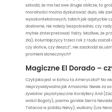
szkodzi, że ma też swe drugie oblicze, to gr
moralności można dyskutować dużo, ale zaws
wysokontekstowych, takich jak azjatyckie cz
dosłowne, nie należy bezpośrednio, czy rad
mylnie zinterpretować fakty. Możliwe, że pr
zła), Kolumbijczycy trzeci rok z rzᶒdu zostal
czy słońce, czy deszcz”, nie zaszkodzi siᶒ 
promieni słonecznych?
Magiczne El Dorado – czyl
Czyli jaka jest w końcu ta Ameryczka? No wiᶒ
nieprzywidywalna jak Amazonia. Niesie za sob
żywiołόw: piᶒciotysiᶒczne Kordyliery And (Za
wokόl Bogoty), pasmo gόrskie Sierra Nevada 
Tatacoa w pobliżu Neivy), wulkany (Los Nev