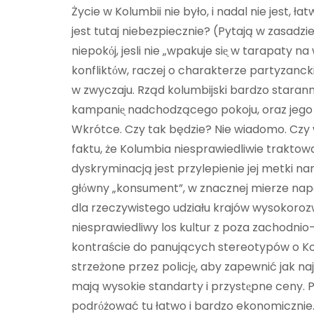
Życie w Kolumbii nie było, i nadal nie jest, 
jest tutaj niebezpiecznie? (Pytają w zasadz
niepokόj, jesli nie „wpakuje siᶒ w tarapaty n
konfliktόw, raczej o charakterze partyzanckim
w zwyczaju. Rząd kolumbijski bardzo staranni
kampaniᶒ nadchodzącego pokoju, oraz jego 
Wkrótce. Czy tak będzie? Nie wiadomo. Czy 
faktu, że Kolumbia niesprawiedliwie traktowa
dyskryminacją jest przylepienie jej metki 
głόwny „konsument”, w znacznej mierze na
dla rzeczywistego udziału krajów wysokorozw
niesprawiedliwy los kultur z poza zachodnio-
kontraście do panujących stereotypów o Kol
strzeżone przez policjᶒ, aby zapewnić jak n
mają wysokie standarty i przystᶒpne ceny. 
podrόżować tu łatwo i bardzo ekonomicznie