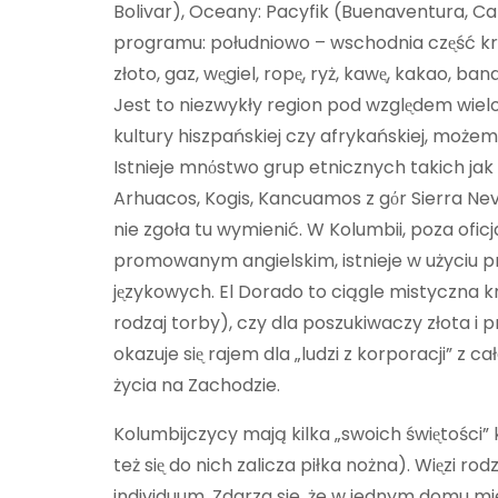
Bolivar), Oceany: Pacyfik (Buenaventura, Cali
programu: południowo – wschodnia czᶒść kr
złoto, gaz, wᶒgiel, ropᶒ, ryż, kawᶒ, kakao, b
Jest to niezwykły region pod wzglᶒdem wiel
kultury hiszpańskiej czy afrykańskiej, moż
Istnieje mnόstwo grup etnicznych takich ja
Arhuacos, Kogis, Kancuamos z gόr Sierra Neva
nie zgoła tu wymienić. W Kolumbii, poza of
promowanym angielskim, istnieje w użyciu pr
jᶒzykowych. El Dorado to ciągle mistyczna k
rodzaj torby), czy dla poszukiwaczy złota i p
okazuje siᶒ rajem dla „ludzi z korporacji” 
życia na Zachodzie.
Kolumbijczycy mają kilka „swoich świᶒtości” k
też siᶒ do nich zalicza piłka nożna). Wiᶒzi ro
individuum. Zdarza sie, że w jednym domu mi