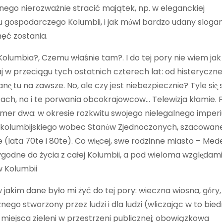
nego nierozważnie stracić majątek, np. w eleganckiej
ju gospodarczego Kolumbii, i jak mόwi bardzo udany sloga
ęć zostania.
 Kolumbia?, Czemu właśnie tam?. I do tej pory nie wiem jak
w przeciągu tych ostatnich czterech lat: od histeryczn
 tu na zawsze. No, ale czy jest niebezpiecznie? Tyle siᶒ 
ozach, no i te porwania obcokrajowcow… Telewizja kłamie. 
numer dwa: w okresie rozkwitu swojego nielegalnego imper
u kolumbijskiego wobec Stanόw Zjednoczonych, szacowan
lata 70te i 80te). Co wiᶒcej, swe rodzinne miasto – Medel
godne do życia z całej Kolumbii, a pod wieloma wzglᶒdami 
w Kolumbii
w jakim dane było mi żyć do tej pory: wieczna wiosna, gόry,
nego stworzony przez ludzi i dla ludzi (wliczając w to bie
i i miejsca zieleni w przestrzeni publicznej; obowiązkowa