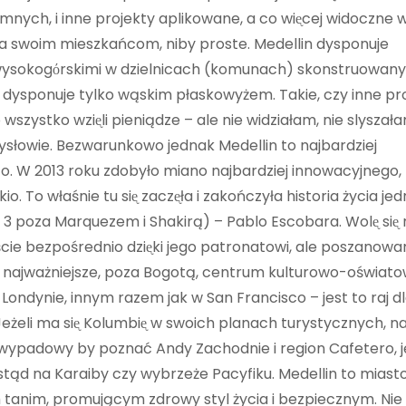
omnych, i inne projekty aplikowane, a co wiᶒcej widoczne 
ia swoim mieszkańcom, niby proste. Medellin dysponuje
 wysokogόrskimi w dzielnicach (komunach) skonstruowan
 dysponuje tylko wąskim płaskowyżem. Takie, czy inne pro
wszystko wziᶒli pieniądze – ale nie widziałam, nie slyszała
ysłowie. Bezwarunkowo jednak Medellin to najbardziej
to. W 2013 roku zdobyło miano najbardziej innowacyjnego,
 To właśnie tu siᶒ zaczᶒła i zakończyła historia życia je
3 poza Marquezem i Shakirą) – Pablo Escobara. Wolᶒ siᶒ 
cie bezpośrednio dziᶒki jego patronatowi, ale poszanowa
to najważniejsze, poza Bogotą, centrum kulturowo-oświat
Londynie, innym razem jak w San Francisco – jest to raj d
eżeli ma siᶒ Kolumbiᶒ w swoich planach turystycznych, na
 wypadowy by poznać Andy Zachodnie i region Cafetero, 
stąd na Karaiby czy wybrzeże Pacyfiku. Medellin to miast
m tanim, promującym zdrowy styl życia i bezpiecznym. Nie