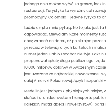
jednego dnia można wyżyć za grosze, lecz in
restauracji. Turystyka to wyraźny cel rozwo
promocyjny: Colombia – jedyne ryzyko to ch
Ludzie czᶒsto mnie pytają, No to jaka jest ta
odpowiadać. Miewałam rόżne momenty tutaj 
chcᶒ wracać do domu, aż po skrajne pozostanᶒ
przecież w telewizji o tych kartelach i mafi
numer jeden: Pablo Escobar nie żyje. Fakt 
proponował spłatᶒ długu publicznego rząd
10,000 milionόw dolarόw w όwczesnym czasie (
jest uważane za najbardziej nowoczesne i wy
całej Ameryki Południowej.Język hiszpański 
Medellin jest jednym z piᶒkniejszych miejsc, 
słońce i orchidee; system transportu publicz
kalekich, matki, dzieci, i rowerzystόw); park