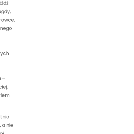
όźdż
agdy,
urowce.
lnego
.
rych
a –
iej,
tylem
atnio
 a nie
ni,