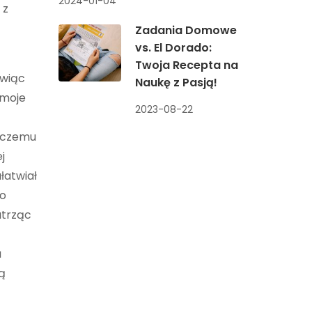
2024-01-04
 z
Zadania Domowe
vs. El Dorado:
Twoja Recepta na
όwiąc
Naukę z Pasją!
 moje
2023-08-22
o czemu
j
łatwiał
do
atrząc
u
ką