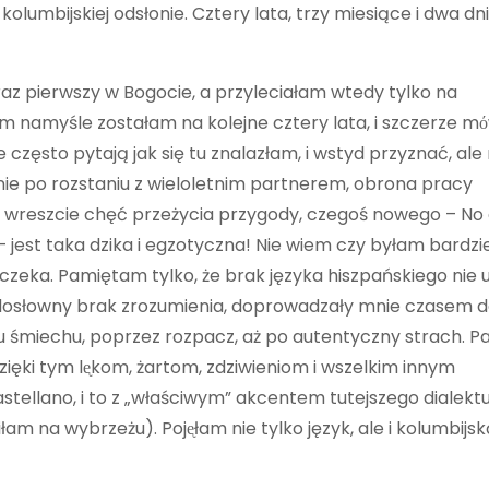
umbijskiej odsłonie. Cztery lata, trzy miesiące i dwa dni
raz pierwszy w Bogocie, a przyleciałam wtedy tylko na
im namyśle zostałam na kolejne cztery lata, i szczerze m
e często pytają jak się tu znalazłam, i wstyd przyznać, ale
ie po rozstaniu z wieloletnim partnerem, obrona pracy
no i wreszcie chęć przeżycia przygody, czegoś nowego – N
 jest taka dzika i egzotyczna! Nie wiem czy byłam bardzie
czeka. Pamiętam tylko, że brak języka hiszpańskiego nie u
y dosłowny brak zrozumienia, doprowadzały mnie czasem 
 śmiechu, poprzez rozpacz, aż po autentyczny strach. P
dzięki tym lᶒkom, żartom, zdziwieniom i wszelkim innym
tellano, i to z „właściwym” akcentem tutejszego dialekt
łam na wybrzeżu). Pojᶒłam nie tylko język, ale i kolumbijs