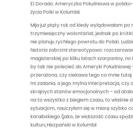
El Dorado: Ameryczka Południowa w polsko-kol
życia Polki w Kolumbii.
Mija już piąty rok od kiedy wylądowałam po 
trzymiesięczny wolontariat, jednak po krόtk
nie planujᶒ rychłego powrotu do Polski. Ludzi
historia zabrzmi stereotypowo: rozczarowan
magisterskiej po kilku latach szarpaniny, 
by tak nie polecieć do Ameryki Południowej –
przerażona, czy ciekawa tego co mnie tutaj 
mi zadania, a jego mylna interpretacja, cz
skrajnych stanów emocjonalnych – od ataku
na to wszystko z biegiem czasu, to właśnie 
sytuacjom, nauczyłam się w miarę szybko cas
karaibskiego (jako, że wiᶒkszość czasu spᶒdzi
kulturᶒ.Hiszpański w Kolumbii