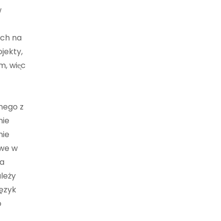
w
ych na
jekty,
m, wiᶒc
dnego z
nie
nie
owe w
la
leży
język
o