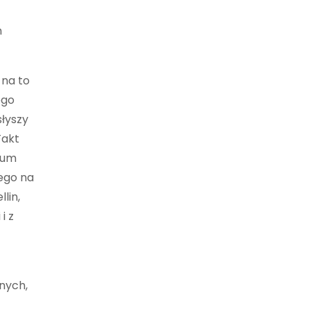
n
 na to
ego
słyszy
Fakt
ium
ego na
lin,
i z
dnych,