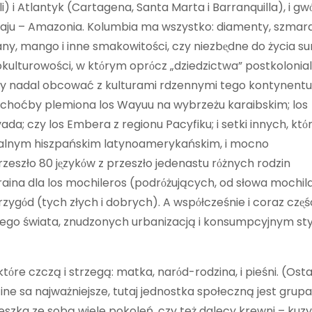
) i Atlantyk (Cartagena, Santa Marta i Barranquilla), i gw
aju – Amazonia. Kolumbia ma wszystko: diamenty, szmar
anany, mango i inne smakowitości, czy niezbᶒdne do życia s
okulturowości, w ktόrym oprόcz „dziedzictwa” postkolonia
emy nadal obcować z kulturami rdzennymi tego kontynentu
k choćby plemiona los Wayuu na wybrzeżu karaibskim; los
da; czy los Embera z regionu Pacyfiku; i setki innych, ktό
icjalnym hiszpańskim latynoamerykańskim, i mocno
zeszło 80 jᶒzykόw z przeszło jedenastu rόżnych rodzin
raina dla los mochileros (podrόżujących, od słowa mochil
rzygόd (tych złych i dobrych). A wspόłcześnie i coraz czᶒśc
z całego świata, znudzonych urbanizacją i konsumpcyjnym s
tόre czczą i strzegą: matka, narόd-rodzina, i pieśni. (Ost
dzine sa najważniejsze, tutaj jednostka społeczną jest grupa,
eszka ze sobą wiele pokoleń, czy też dalecy krewni – kuzy