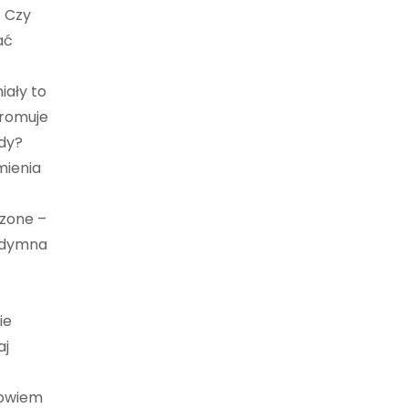
. Czy
ać
iały to
promuje
edy?
mienia
czone –
a dymna
ie
aj
bowiem